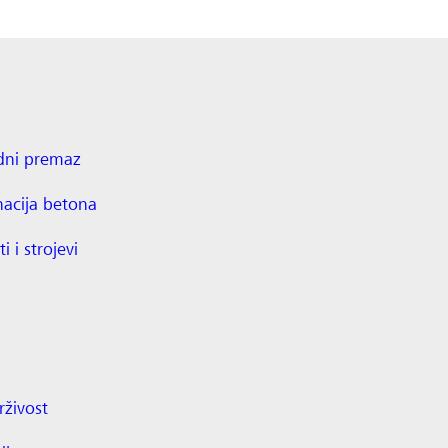
dni premaz
nacija betona
ti i strojevi
živost