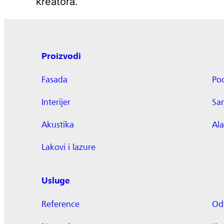
kreatora.
Proizvodi
Fasada
Po
Interijer
Sa
Akustika
Ala
Lakovi i lazure
Usluge
Reference
Odr