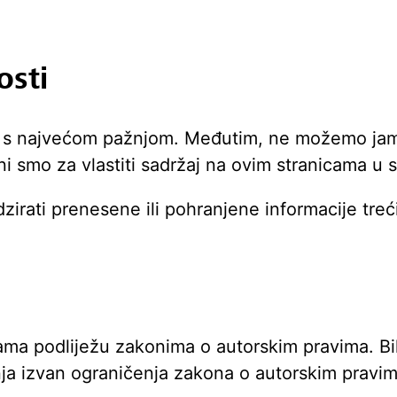
osti
e s najvećom pažnjom. Međutim, ne možemo jamč
ni smo za vlastiti sadržaj na ovim stranicama u
rati prenesene ili pohranjene informacije trećih 
cama podliježu zakonima o autorskim pravima. Bi
avanja izvan ograničenja zakona o autorskim pravi