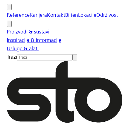
Reference
Karijera
Kontakt
Bilten
Lokacije
Održivost
Proizvodi & sustavi
Inspiracija & informacije
Usluge & alati
Traži