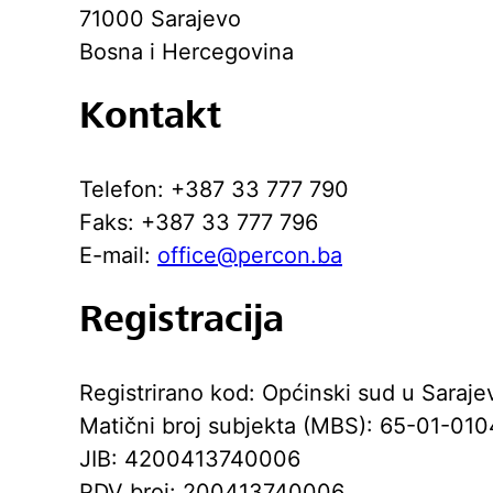
71000
Sarajevo
Bosna i Hercegovina
Kontakt
Telefon:
+387 33 777 790
Faks:
+387 33 777 796
E-mail:
office@percon.ba
Registracija
Registrirano kod:
Općinski sud u Saraje
Matični broj subjekta (MBS):
65-01-010
JIB:
4200413740006
PDV broj:
200413740006