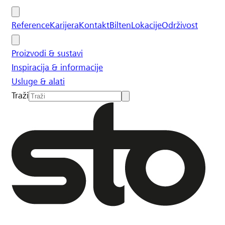
Reference
Karijera
Kontakt
Bilten
Lokacije
Održivost
Proizvodi & sustavi
Inspiracija & informacije
Usluge & alati
Traži