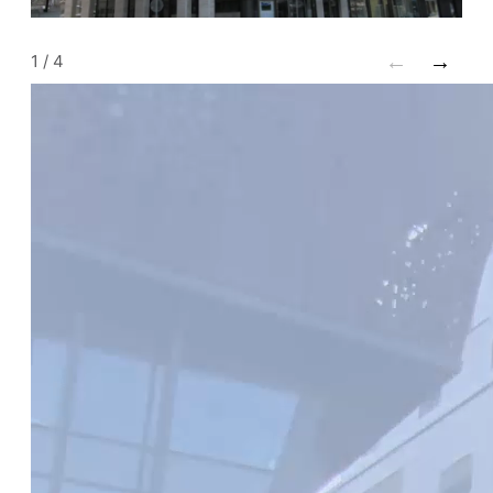
←
→
1
/
4