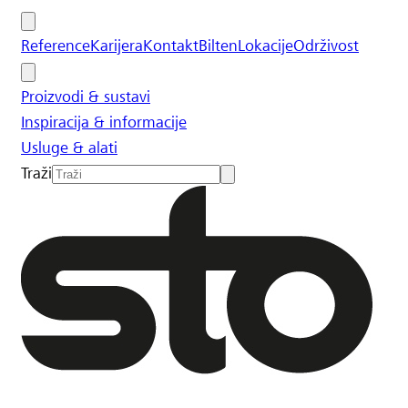
Reference
Karijera
Kontakt
Bilten
Lokacije
Održivost
Proizvodi & sustavi
Inspiracija & informacije
Usluge & alati
Traži