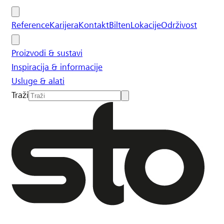
Reference
Karijera
Kontakt
Bilten
Lokacije
Održivost
Proizvodi & sustavi
Inspiracija & informacije
Usluge & alati
Traži