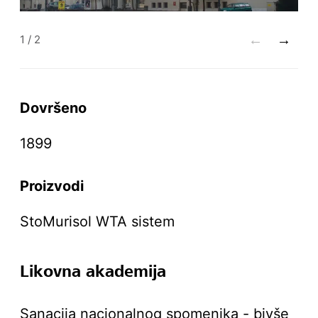
←
→
1
/
2
Dovršeno
1899
Proizvodi
StoMurisol WTA sistem
Likovna akademija
Sanacija nacionalnog spomenika - bivše