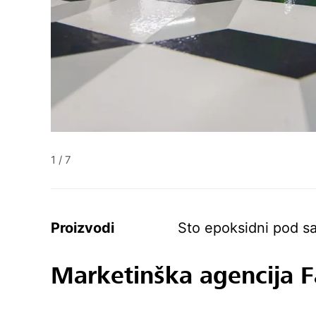
1
/
7
Proizvodi
Sto epoksidni pod s
Marketinška agencija F