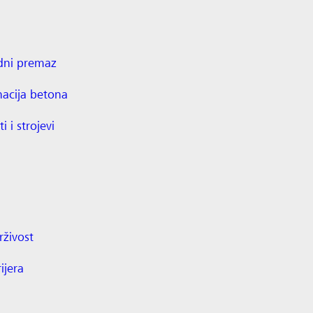
dni premaz
nacija betona
ti i strojevi
živost
ijera