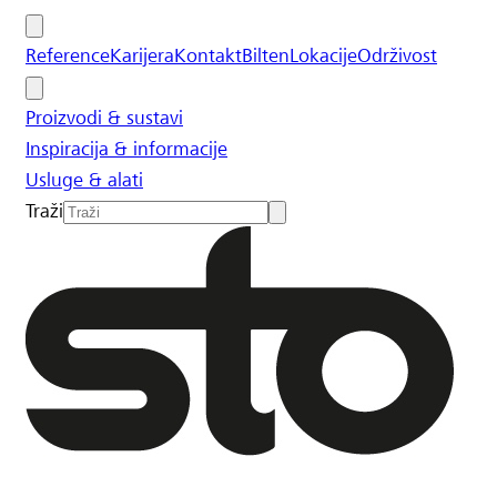
Reference
Karijera
Kontakt
Bilten
Lokacije
Održivost
Proizvodi & sustavi
Inspiracija & informacije
Usluge & alati
Traži